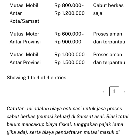
Mutasi Mobil
Rp 800.000 -
Cabut berkas
Antar
Rp 1.200.000
saja
Kota/Samsat
Mutasi Motor
Rp 600.000 -
Proses aman
Antar Provinsi
Rp 900.000
dan terpantau
Mutasi Mobil
Rp 1.000.000 -
Proses aman
Antar Provinsi
Rp 1.500.000
dan terpantau
Showing 1 to 4 of 4 entries
‹
1
›
Catatan: Ini adalah biaya estimasi untuk jasa proses
cabut berkas (mutasi keluar) di Samsat asal. Biasi total
belum mencakup biaya fiskal, tunggakan pajak lama
(jika ada), serta biaya pendaftaran mutasi masuk di