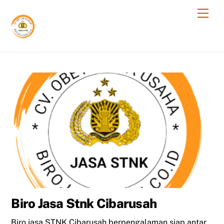
Skip
Men
to
content
Biro Jasa Stnk Cibarusah
Biro jasa STNK Cibarusah berpengalaman siap antar