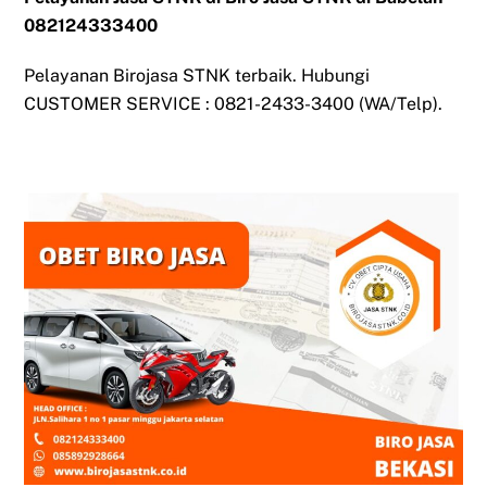
082124333400
Pelayanan Birojasa STNK terbaik. Hubungi
CUSTOMER SERVICE : 0821-2433-3400 (WA/Telp).