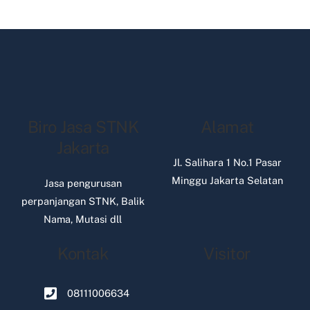
Biro Jasa STNK
Alamat
Jakarta
Jl. Salihara 1 No.1 Pasar
Minggu Jakarta Selatan
Jasa pengurusan
perpanjangan STNK, Balik
Nama, Mutasi dll
Kontak
Visitor
08111006634