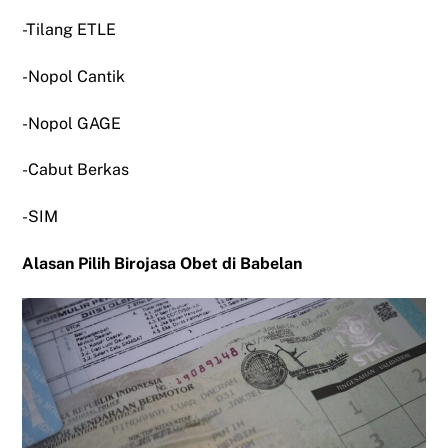
-Tilang ETLE
-Nopol Cantik
-Nopol GAGE
-Cabut Berkas
-SIM
Alasan Pilih Birojasa Obet di Babelan