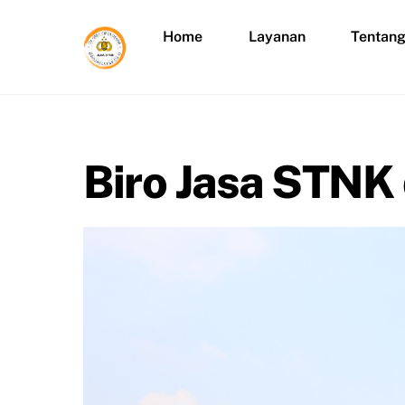
Skip
to
Home
Layanan
Tentan
content
Biro Jasa STNK