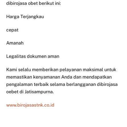
dibirojasa obet berikut ini:
Harga Terjangkau
cepat
Amanah
Legalitas dokumen aman
Kami selalu memberikan pelayanan maksimal untuk
memastikan kenyamanan Anda dan mendapatkan
pengalaman terbaik selama berlangganan dibirojasa
oebet di Jatisampurna.
www.birojasastnk.co.id