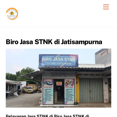
Skip
Men
to
content
Biro Jasa STNK di Jatisampurna
Pelayanan Jasa STNK di Biro Jasa STNK di