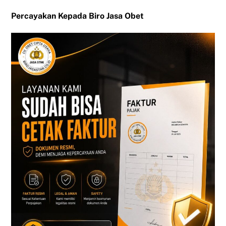
Percayakan Kepada Biro Jasa Obet