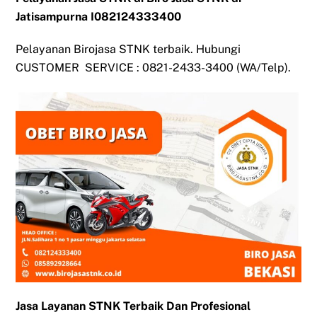
Jatisampurna I082124333400
Pelayanan Birojasa STNK terbaik. Hubungi
CUSTOMER SERVICE : 0821-2433-3400 (WA/Telp).
Jasa Layanan STNK Terbaik Dan Profesional