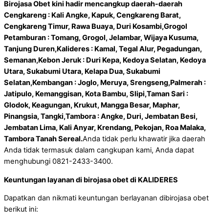
Birojasa Obet kini hadir mencangkup daerah-daerah
Cengkareng : Kali Angke, Kapuk, Cengkareng Barat,
Cengkareng Timur, Rawa Buaya, Duri Kosambi,Grogol
Petamburan : Tomang, Grogol, Jelambar, Wijaya Kusuma,
Tanjung Duren,Kalideres : Kamal, Tegal Alur, Pegadungan,
Semanan,Kebon Jeruk : Duri Kepa, Kedoya Selatan, Kedoya
Utara, Sukabumi Utara, Kelapa Dua, Sukabumi
Selatan,Kembangan : Joglo, Meruya, Srengseng,Palmerah :
Jatipulo, Kemanggisan, Kota Bambu, Slipi,Taman Sari :
Glodok, Keagungan, Krukut, Mangga Besar, Maphar,
Pinangsia, Tangki,Tambora : Angke, Duri, Jembatan Besi,
Jembatan Lima, Kali Anyar, Krendang, Pekojan, Roa Malaka,
Tambora Tanah Sereal.
Anda tidak perlu khawatir jika daerah
Anda tidak termasuk dalam cangkupan kami, Anda dapat
menghubungi 0821-2433-3400.
Keuntungan layanan di birojasa obet di KALIDERES
Dapatkan dan nikmati keuntungan berlayanan dibirojasa obet
berikut ini: