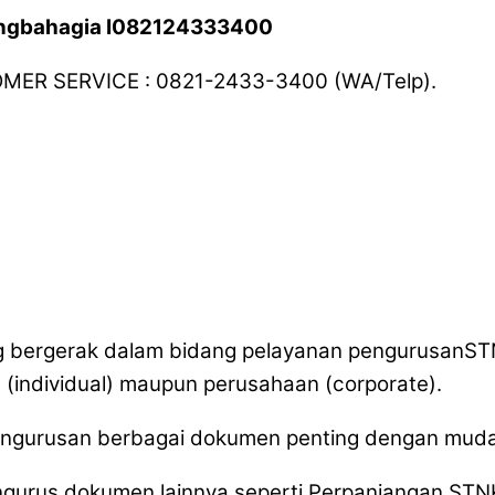
rangbahagia I082124333400
TOMER SERVICE : 0821-2433-3400 (WA/Telp).
ang bergerak dalam bidang pelayanan pengurusan
n (individual) maupun perusahaan (corporate).
pengurusan berbagai dokumen penting dengan mudah
ngurus dokumen lainnya seperti Perpanjangan STNK