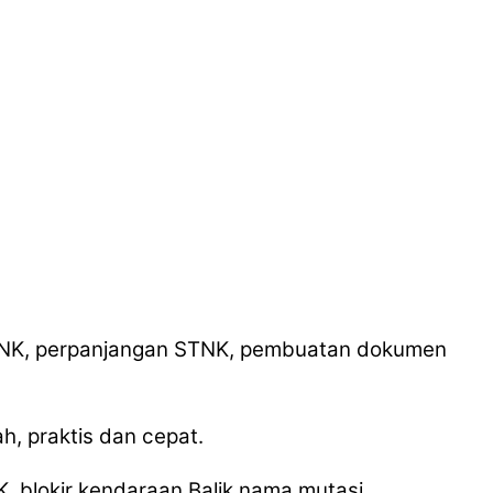
STNK, perpanjangan STNK, pembuatan dokumen
, praktis dan cepat.
, blokir kendaraan,Balik nama,mutasi