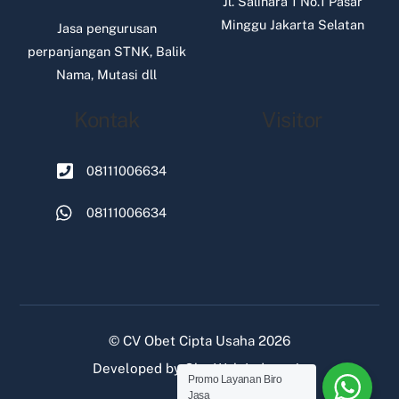
Jl. Salihara 1 No.1 Pasar
Minggu Jakarta Selatan
Jasa pengurusan
perpanjangan STNK, Balik
Nama, Mutasi dll
Kontak
Visitor
08111006634
08111006634
©
CV Obet Cipta Usaha
2026
Developed by
Oke Web Indonesia
Promo Layanan Biro
Jasa