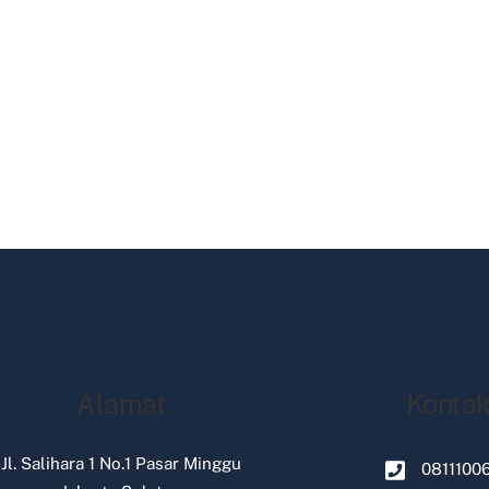
Alamat
Konta
Jl. Salihara 1 No.1 Pasar Minggu
0811100