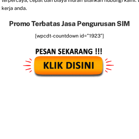
erpercaya, cepat dan biaya murah silahkan hubungi kami.
kerja anda.
Promo Terbatas Jasa Pengurusan SIM
[wpcdt-countdown id=”1923″]