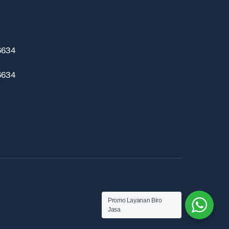
k
6634
6634
Promo Layanan Biro
Jasa