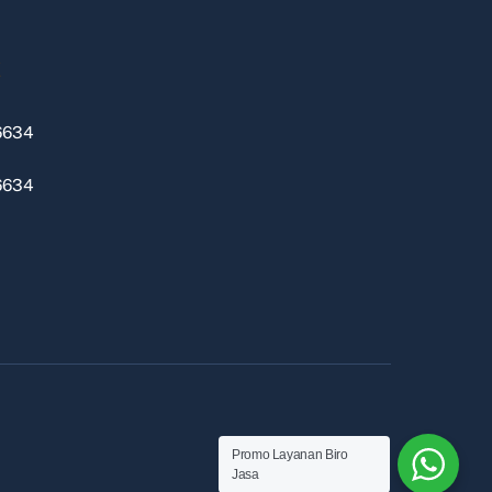
k
6634
6634
Promo Layanan Biro
Jasa