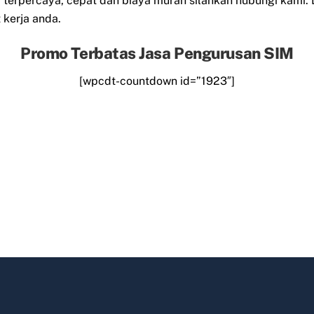
erpercaya, cepat dan biaya murah silahkan hubungi kami.
kerja anda.
Promo Terbatas Jasa Pengurusan SIM
[wpcdt-countdown id=”1923″]